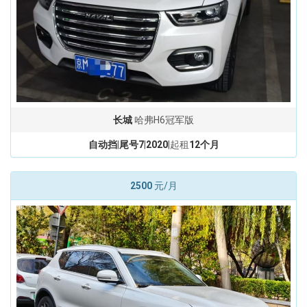
长城
哈弗H6冠军版
自动挡
|
尾号7
|
2020
|起租
12个月
2500
元/月