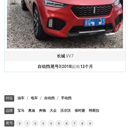
长城
VV7
自动挡
|
尾号3
|
2018
|起租
12个月
:
/
/
/
特征
油车
电车
自动挡
手动挡
:
品牌
宝马
奥迪
奔驰
大众
沃尔沃
保时捷
特斯拉
:
尾号
0
1
2
3
4
5
6
7
8
9