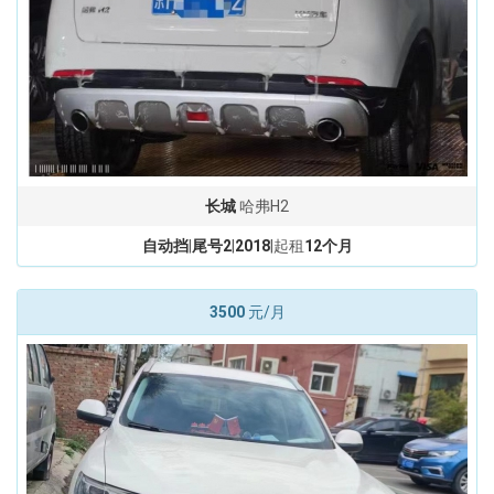
长城
哈弗H2
自动挡
|
尾号2
|
2018
|起租
12个月
3500
元/月