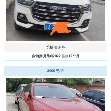
长城
哈佛H6
自动挡
|
尾号6
|
2022
|起租
12个月
3900
元/月