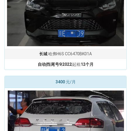
长城
哈弗H6S CC6470BK01A
自动挡
|
尾号9
|
2022
|起租
12个月
3400
元/月