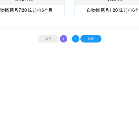
动挡
|
尾号7
|
2012
|起租
6个月
自动挡
|
尾号1
|
2012
|起租
6
...
前页
1
6
后页