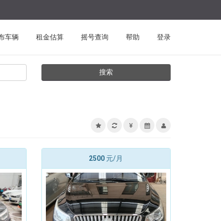
布车辆
租金估算
摇号查询
帮助
登录
搜索
2500
元/月