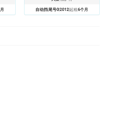
个月
自动挡
|
尾号0
|
2012
|起租
6个月