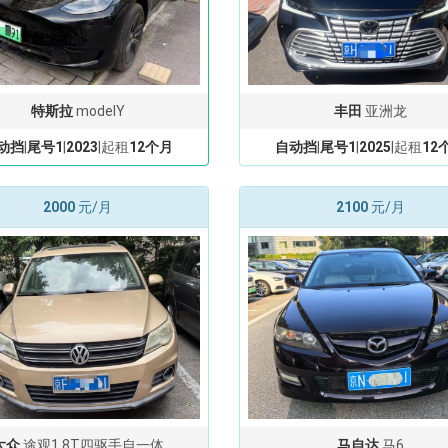
特斯拉
modelY
丰田
亚洲龙
动挡
|
尾号1
|
2023
|起租
12个月
自动挡
|
尾号1
|
2025
|起租
12
2000
元/月
2100
元/月
大众
途观1.8T四驱手自一体
马自达
马6