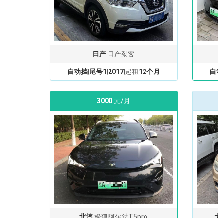
日产
日产劲客
自动挡
|
尾号1
|
2017
|起租
12个月
自
3000
元/月
北汽
极狐阿尔法T5pro