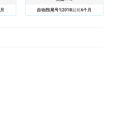
个月
自动挡
|
尾号1
|
2018
|起租
6个月