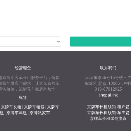
经营理念
联系我们
是京牌小客车长租服务平台，链接
天坛东路66号15号楼三
租赁的供应与需求，让富余京牌车
东城区
,
北京
,
100061
,
中
经济价值，疏解无车家庭的烦恼
010-67012925
jingpai.link
标签
京牌车长租须知-租户篇
|
京牌车长租
|
京牌车租赁
|
京牌车
京牌车长租须知-车主篇
租
|
京牌车年租
|
京牌私家车
京牌车长租试驾协议