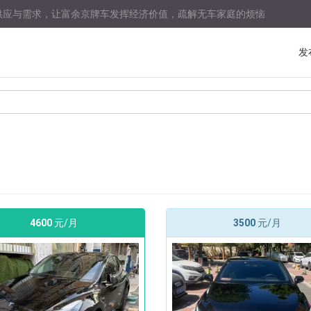
供应与需求，让富余京牌车发挥经济价值，疏解无车家庭的烦恼
发
4600
元/月
3500
元/月