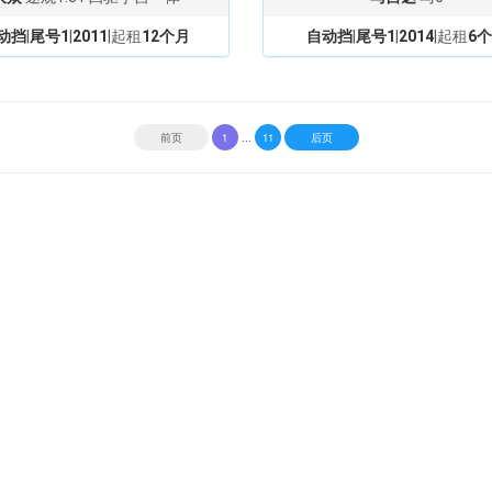
动挡
|
尾号1
|
2011
|起租
12个月
自动挡
|
尾号1
|
2014
|起租
6
...
前页
1
11
后页