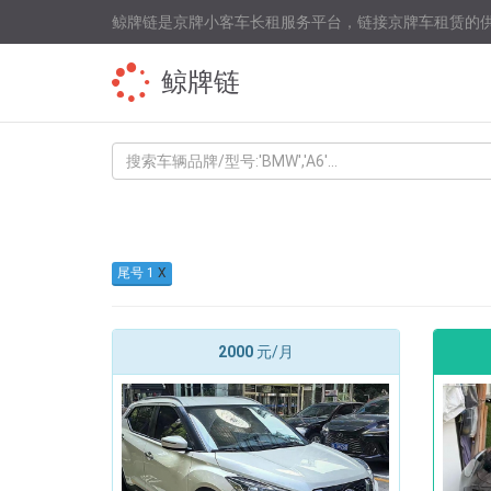
鲸牌链是京牌小客车长租服务平台，链接京牌车租赁的
鲸牌链
KEYWORD
尾号 1
X
2000
元/月