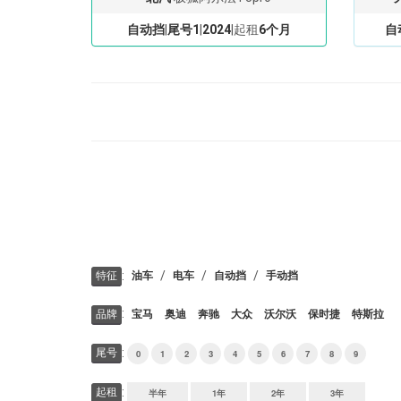
自动挡
|
尾号1
|
2024
|起租
6个月
自
:
/
/
/
特征
油车
电车
自动挡
手动挡
:
品牌
宝马
奥迪
奔驰
大众
沃尔沃
保时捷
特斯拉
:
尾号
0
1
2
3
4
5
6
7
8
9
:
起租
半年
1年
2年
3年