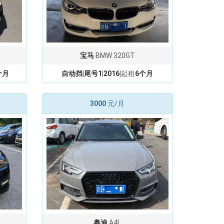
宝马
BMW 320GT
个月
自动挡
|
尾号1
|
2016
|起租
6个月
3000
元/月
奥迪
A4L