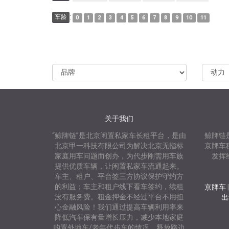
:
车龄
0
1
2
3
4
5
6
7
8
9
10
11
关于我们
“鲸牌链”是北京闲置私家车长租平台，是由
鲸牌链
北京甲一科技有限公司为解决北京无指标
京牌车
家庭用车问题而创办，为代步刚需用车族
发挥
提供优质车辆，让闲置私家车流通起来。
车主、租户、平台签三方协议保护守约方
的利益；车主和租户线下看车签约，续租
京牌车
没有服务费。租金押金不经过平台不用担
出
心金融风险！我们通过提高车辆利用率来
降低汽车保有量增长压力，减少本地家庭
购置外地车/老年代步车的情况，释放路边