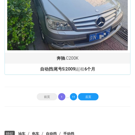
奔驰
C200K
自动挡
|
尾号5
|
2009
|起租
6个月
...
前页
1
11
后页
:
/
/
/
特征
油车
电车
自动挡
手动挡