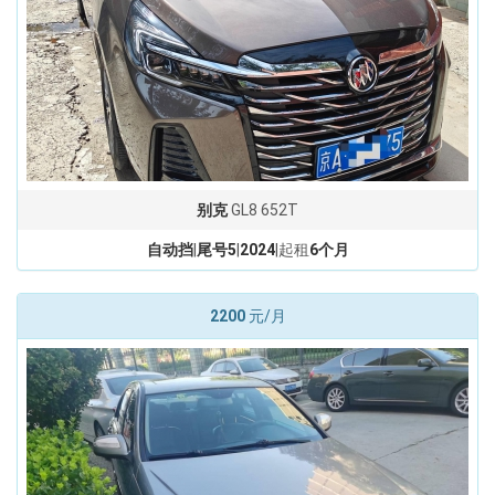
别克
GL8 652T
自动挡
|
尾号5
|
2024
|起租
6个月
2200
元/月