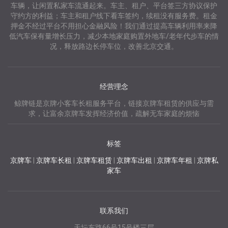
车辆，让闲置私家车流通起来。车主、租户、平台签三方协议保护
守约方的利益；车主和租户线下看车签约，续租没有服务费。租金
押金不经过平台不用担心金融风险！我们通过提高车辆利用率来降
低汽车保有量增长压力，减少本地家庭购置外地车/老年代步车的情
况，释放路边长停车位，改善北京交通。
经营理念
鲸牌链是京牌小客车长租服务平台，链接京牌车租赁的供应与需
求，让富余京牌车发挥经济价值，疏解无车家庭的烦恼
标签
京牌车
|
京牌车长租
|
京牌车租赁
|
京牌车出租
|
京牌车年租
|
京牌私
家车
联系我们
天坛东路66号15号楼三层