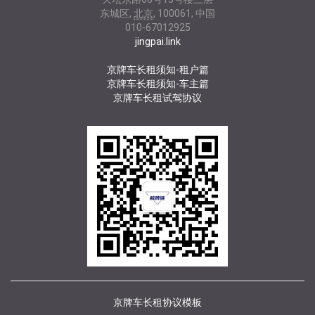
东城区
,
北京
,
100061
,
中国
010-67012925
jingpai.link
京牌车长租须知-租户篇
京牌车长租须知-车主篇
京牌车长租试驾协议
京牌车长租协议模板