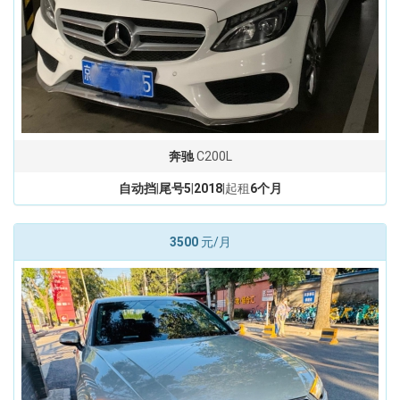
奔驰
C200L
自动挡
|
尾号5
|
2018
|起租
6个月
3500
元/月