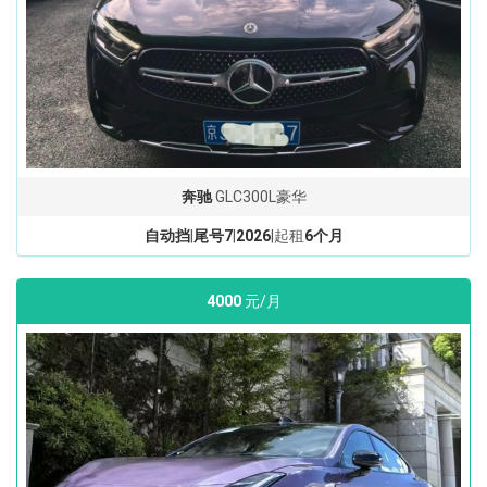
奔驰
GLC300L豪华
自动挡
|
尾号7
|
2026
|起租
6个月
4000
元/月