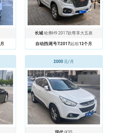
长城
哈弗H9 2017款尊享大五座
个月
自动挡
|
尾号7
|
2017
|起租
12个月
2000
元/月
现代
iX35