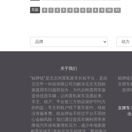
:
车龄
0
1
2
3
4
5
6
7
8
9
10
11
关于我们
“鲸牌链”是北京闲置私家车长租平台，是由
鲸牌链
北京甲一科技有限公司为解决北京无指标
京牌车
家庭用车问题而创办，为代步刚需用车族
发挥
提供优质车辆，让闲置私家车流通起来。
车主、租户、平台签三方协议保护守约方
的利益；车主和租户线下看车签约，续租
京牌车
没有服务费。租金押金不经过平台不用担
出
心金融风险！我们通过提高车辆利用率来
降低汽车保有量增长压力，减少本地家庭
购置外地车/老年代步车的情况，释放路边