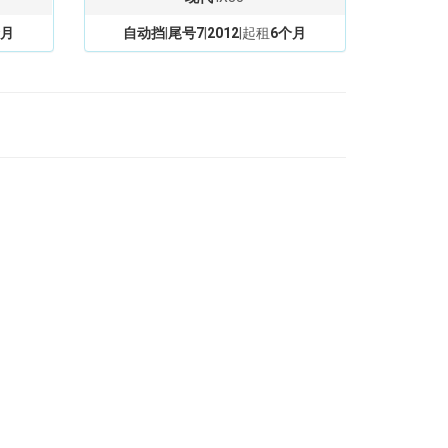
个月
自动挡
|
尾号7
|
2012
|起租
6个月