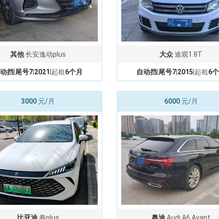
其他
长安逸动plus
大众
途观1.8T
动挡
|
尾号7
|
2021
|起租
6个月
自动挡
|
尾号7
|
2015
|起租
6
3000
元/月
6000
元/月
比亚迪
秦plus
奥迪
Audi A6 Avant