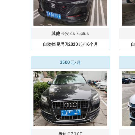
其他
长安 cs 75plus
自动挡
|
尾号7
|
2020
|起租
6个月
自
3500
元/月
奥迪
Q7 3.0T