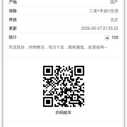
产地
国产
保险
三者+车损+交强
停放
北京
更新
2026-05-07 21:55:22
统计
120
车况良好，内饰整洁，动力十足，能耗极低，欢迎咨询～
扫码租车