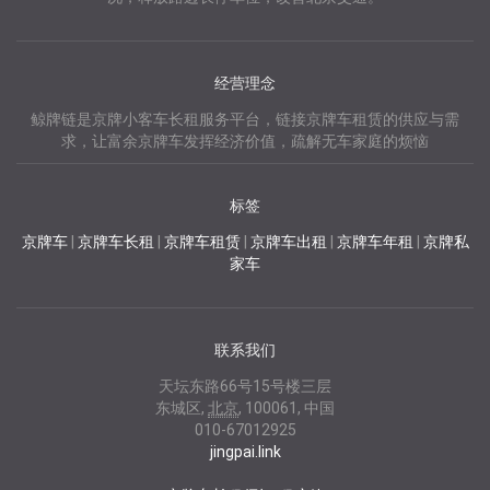
经营理念
鲸牌链是京牌小客车长租服务平台，链接京牌车租赁的供应与需
求，让富余京牌车发挥经济价值，疏解无车家庭的烦恼
标签
京牌车
|
京牌车长租
|
京牌车租赁
|
京牌车出租
|
京牌车年租
|
京牌私
家车
联系我们
天坛东路66号15号楼三层
东城区
,
北京
,
100061
,
中国
010-67012925
jingpai.link