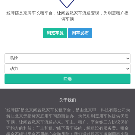
鲸牌链是京牌车长租平台，让闲置私家车流通变现，为刚需租户提
供车辆
浏览车源
闲车发布
关于我们
“鲸牌链”是北京闲置私家车长租平台，是由北京甲一科技有限公司为
解决北京无指标家庭用车问题而创办，为代步刚需用车族提供优质
车辆，让闲置私家车流通起来。车主、租户、平台签三方协议保护
守约方的利益；车主和租户线下看车签约，续租没有服务费。租金
押金不经过平台不用担心金融风险！我们通过提高车辆利用率来降