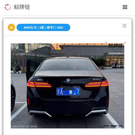
app
鲸牌链
navig
租
9000元/月 | 5座 | 尾号7 | 2024