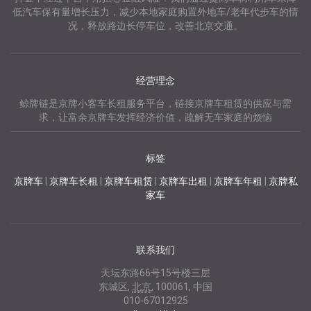
低汽车保有量增长压力，减少本地家庭购置外地车/老年代步车的情
况，释放路边长停车位，改善北京交通。
经营理念
鲸牌链是京牌小客车长租服务平台，链接京牌车租赁的供应与需
求，让富余京牌车发挥经济价值，疏解无车家庭的烦恼
标签
京牌车
|
京牌车长租
|
京牌车租赁
|
京牌车出租
|
京牌车年租
|
京牌私
家车
联系我们
天坛东路66号15号楼三层
东城区
,
北京
,
100061
,
中国
010-67012925