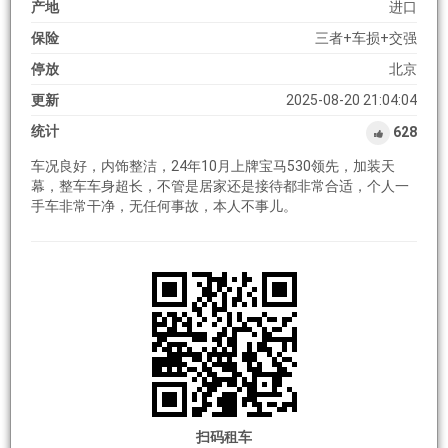
产地
进口
保险
三者+车损+交强
停放
北京
更新
2025-08-20 21:04:04
统计
628
车况良好，内饰整洁，24年10月上牌宝马530领先，加装天
幕，整车车身超长，不管是居家还是接待都非常合适，个人一
手车非常干净，无任何事故，本人不事儿。
扫码租车